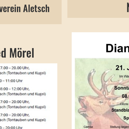
Ne
sverein Aletsch
d Mörel